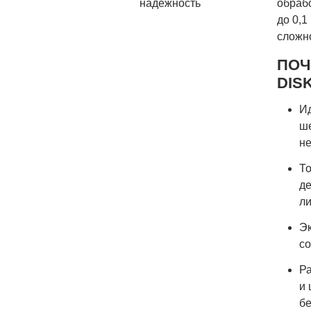
обрабо
до 0,
сложн
ПОЧ
DIS
Ид
ше
не
То
де
ли
Эк
со
Ра
и 
бе