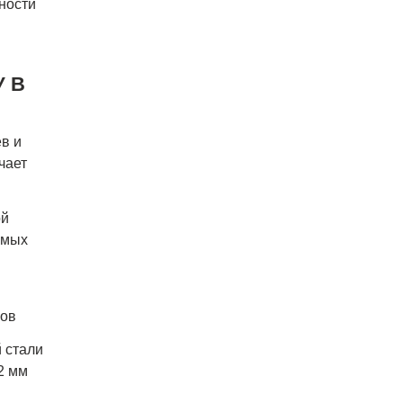
ности
 В
в и
чает
ой
ямых
мов
 стали
2 мм