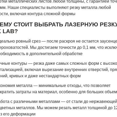
тки металлических листов любой толщины, с гарантией точ
1 мм. Наши специалисты выполняют резку металла любой
ости, включая контура сложной формы
ЕМУ СТОИТ ВЫБРАТЬ ЛАЗЕРНУЮ РЕЗКУ
K LAB?
еально ровный срез — после раскроя не остается заусенце
роховатостей. Мы достигаем точности до 0,1 мм, что исклю
обходимость в дополнительной обработке
чные контуры — резка даже самых сложных форм с высок
тализацией, включая вырезание внутренних отверстий, пр
ний, кривых и даже нестандартных форм
ономия металла — минимальные отходы, что позволяет
кратить затраты на материал, особенно для больших объе
бота с различными металлами — от стали до нержавеющей
цветных металлов. Мы можем резать металл толщиной до 1
з его деформации